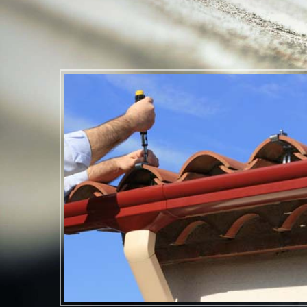
 gouttière est une intervention qui
r-faire et des compétences
st important de remettre ce type de travaux à un couvreur professionnel
re entreprise Beau Paul Traitement Habitat 86 est reconnue pour fourni
se de gouttière. La gouttière que nous allons installer pourra protéger
tion de votre maison.