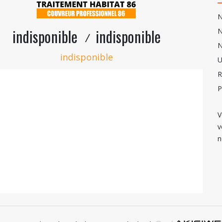
N
indisponible
indisponible
N
/
N
indisponible
U
R
P
V
v
n