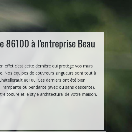
re 86100 à l’entreprise Beau
L’entrepr
votre gou
en effet c’est cette dernière qui protège vos murs
Pour éviter que l
re. Nos équipes de couvreurs zingueurs sont tout à
fragilise la fonda
 Châtellerault 86100. Ces derniers ont été bien
moins une fois par
s : rampante ou pendante (avec ou sans descente).
utiliser ; il est à
e toiture et le style architectural de votre maison.
cuivre, en zinc, e
gouttière robuste 
Installation de go