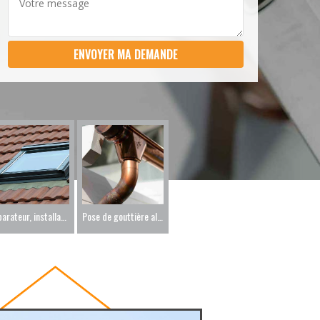
Réparateur, installateur de velux 86
Pose de gouttière alu sur mesure 86