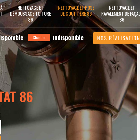
 À
NETTOYAGE ET
NETTOYAGE ET POSE
NETTOYAGE ET
LT
DÉMOUSSAGE TOITURE
DE GOUTTIÈRE 86
RAVALEMENT DE FAÇA
86
86
disponible
indisponible
NOS RÉALISATIO
Chantier
TAT 86
T