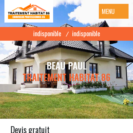
MENU
indisponible
indisponible
/
BEAU PAUL
TRAITEMENT HABITAT 86
Devis gratuit