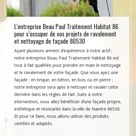
e des
L’entreprise Beau Paul Traitement Habitat 86
Le ne
pour s’occuper de vos projets de ravalement
86530
et nettoyage de façade 86530
Habit
otre
ura
Ayant plusieurs années d’expérience à notre actif ;
Si vous
verture
notre entreprise Beau Paul Traitement Habitat 86 est
résista
 vous
tout à fait qualifiée pour prendre en main le nettoyage
qu’il e
cuper
et le ravalement de votre façade. Que vous ayez une
toiture
le
façade : en brique, en béton, en bois ou en pierre ;
la vill
e de
notre entreprise sera apte à nettoyer et ravaler cette
notre e
ade,
dernière dans les règles de l’art. Suite à notre
pourra 
llation
intervention, vous allez bénéficier d’une façade propre,
démouss
esthétique et résistante dans la ville de Naintre 86530.
de qual
Et pour ce faire, nous allons utiliser des produits
perform
certifiés et adaptés.
isolati
toiture