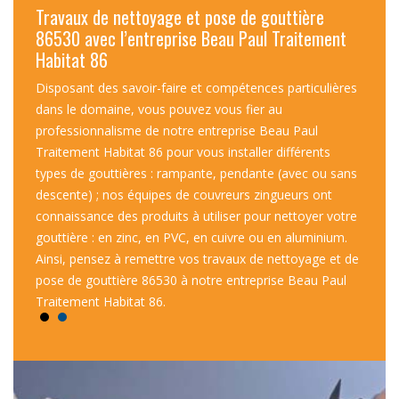
Travaux de nettoyage et pose de gouttière
Un de
86
86530 avec l’entreprise Beau Paul Traitement
l’ent
Habitat 86
avaux
Avant
e vous
Disposant des savoir-faire et compétences particulières
de cou
t avec
dans le domaine, vous pouvez vous fier au
nous 
 la
professionnalisme de notre entreprise Beau Paul
ce do
t de
Traitement Habitat 86 pour vous installer différents
durée 
ien et
types de gouttières : rampante, pendante (avec ou sans
notre 
errons
descente) ; nos équipes de couvreurs zingueurs ont
c’est 
s.
connaissance des produits à utiliser pour nettoyer votre
une ré
gouttière : en zinc, en PVC, en cuivre ou en aluminium.
Ainsi, pensez à remettre vos travaux de nettoyage et de
pose de gouttière 86530 à notre entreprise Beau Paul
Traitement Habitat 86.